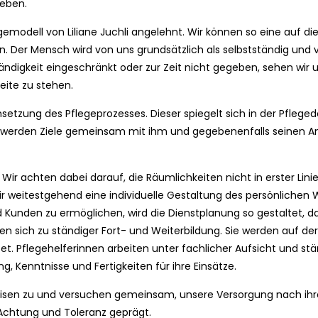
geben.
gemodell von Liliane Juchli angelehnt. Wir können so eine auf di
. Der Mensch wird von uns grundsätzlich als selbstständig und v
ndigkeit eingeschränkt oder zur Zeit nicht gegeben, sehen wir 
eite zu stehen.
msetzung des Pflegeprozesses. Dieser spiegelt sich in der Pflege
 So werden Ziele gemeinsam mit ihm und gegebenenfalls seinen
ir achten dabei darauf, die Räumlichkeiten nicht in erster Lini
ir weitestgehend eine individuelle Gestaltung des persönlichen
 Kunden zu ermöglichen, wird die Dienstplanung so gestaltet, d
hten sich zu ständiger Fort- und Weiterbildung. Sie werden auf d
t. Pflegehelferinnen arbeiten unter fachlicher Aufsicht und stän
g, Kenntnisse und Fertigkeiten für ihre Einsätze.
isen zu und versuchen gemeinsam, unsere Versorgung nach ihre
 Achtung und Toleranz geprägt.