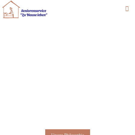
Seniorenservice
„Zu Hause leben“
Willkommen beim
Seniorenservice
„Zu Hause
leben“
aus Weißenborn. Seit 2006 sind wir für Sie in
Weßenborn und Umgebung unterwegs und pflegen
mit Herz und Verstand.