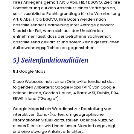
Ihres Anliegens gemäß Art. 6 Abs. 1 lit. f DSGVO. Zielt Ihre
Kontaktierung auf den Abschluss eines Vertrages ab,
so ist zusätzliche Rechtsgrundlage für die Verarbeitung
Art. 6 Abs. 1 lit. b DSGVO. Ihre Daten werden nach
abschließender Bearbeitung Ihrer Anfrage gelöscht.
Dies ist der Fall, wenn sich aus den Umständen
entnehmen lässt, dass der betroffene Sachverhalt
abschließend geklärt ist und sofern keine gesetzlichen
Aufbewahrungspflichten entgegenstehen.
5) Seitenfunktionalitäten
5.1
Google Maps
Diese Webseite nutzt einen Online-Kartendienst des
folgenden Anbieters: Google Maps (API) von Google
Ireland Limited, Gordon House, 4 Barrow St, Dublin, D04
E5W5, Irland (“Google”).
Google Maps ist ein Webdienst zur Darstellung von
interaktiven (Land-)Karten, um geographische
Informationen visuell darzustellen. Über die Nutzung
dieses Dienstes wird Ihnen unser Standort angezeigt
und eine etwaige Anfahrt erleichtert.